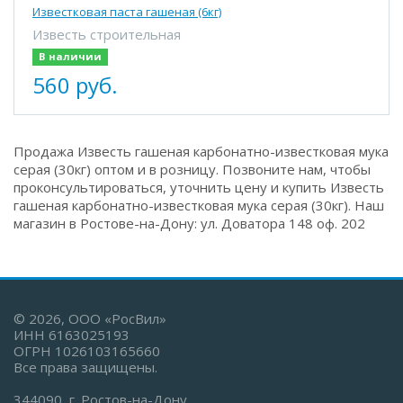
Известковая паста гашеная (6кг)
Известь строительная
В наличии
560 руб.
Продажа Известь гашеная карбонатно-известковая мука
серая (30кг) оптом и в розницу. Позвоните нам, чтобы
проконсультироваться, уточнить цену и купить Известь
гашеная карбонатно-известковая мука серая (30кг). Наш
магазин в Ростове-на-Дону: ул. Доватора 148 оф. 202
© 2026, ООО «РосВил»
ИНН 6163025193
ОГРН 1026103165660
Все права защищены.
344090, г. Ростов-на-Дону,