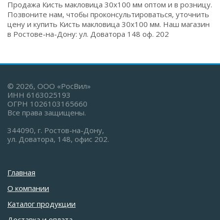
Продажа Кисть макловица 30х100 мм оптом и в розницу.
Позвоните нам, чтобы проконсультироваться, уточнить
цену и купить Кисть макловица 30х100 мм. Наш магазин
в Ростове-на-Дону: ул. Доватора 148 оф. 202
© 2026, ООО «РосВил»
ИНН 6163025193
ОГРН 1026103165660
Все права защищены.
344090, г. Ростов-на-Дону,
ул. Доватора, 148, офис 202.
Главная
О компании
Каталог продукции
Доставка и оплата