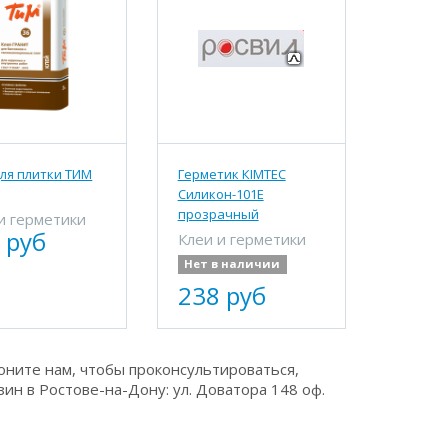
для плитки ТИМ
Герметик КIMTEC
Силикон-101Е
прозрачный
и герметики
 руб
Клеи и герметики
Нет в наличии
238 руб
оните нам, чтобы проконсультироваться,
ин в Ростове-на-Дону: ул. Доватора 148 оф.