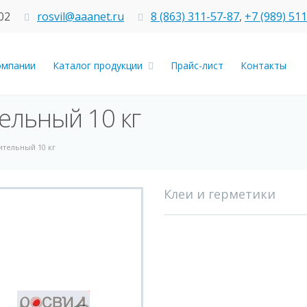
02
rosvil@aaanet.ru
8 (863) 311-57-87
,
+7 (989) 51
омпании
Каталог продукции
Прайс-лист
Контакты
ельный 10 кг
ительный 10 кг
Клеи и герметики