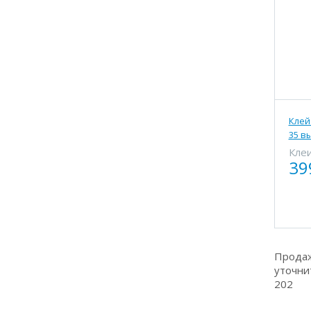
Клей
35 в
Клеи
39
Продаж
уточни
202