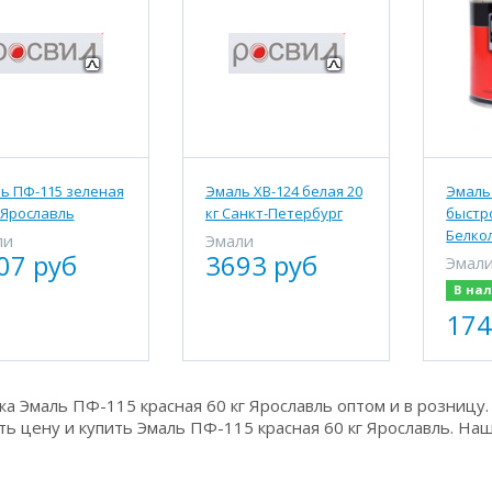
ь ПФ-115 зеленая
Эмаль ХВ-124 белая 20
Эмаль
г Ярославль
кг Санкт-Петербург
быстр
Белкол
ли
Эмали
07 руб
3693 руб
Эмал
В на
174
а Эмаль ПФ-115 красная 60 кг Ярославль оптом и в розницу.
ть цену и купить Эмаль ПФ-115 красная 60 кг Ярославль. Наш
2