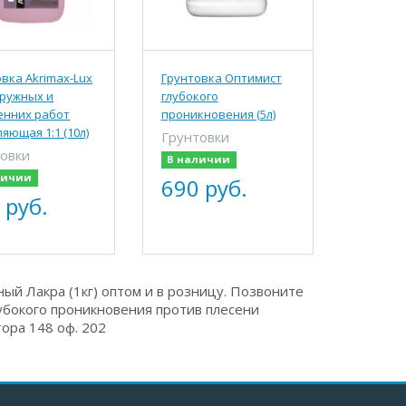
вка Akrimax-Lux
Грунтовка Оптимист
аружных и
глубокого
енних работ
проникновения (5л)
яющая 1:1 (10л)
Грунтовки
овки
В наличии
личии
690 руб.
 руб.
ый Лакра (1кг) оптом и в розницу. Позвоните
лубокого проникновения против плесени
тора 148 оф. 202