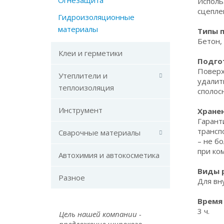
Огнезащита
Исполь
сцепле
Гидроизоляционные
материалы
Типы 
Бетон, 
Клеи и герметики
Подго
Поверх
Утеплители и
удалит
теплоизоляция
сполос
Инструмент
Хранен
Гарант
трансп
Сварочные материалы
– не б
при ко
Автохимия и автокосметика
Виды 
Разное
Для вн
Время
3 ч.
Цель нашей компании -