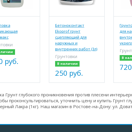
товка
Бетоноконтакт
Грунто
никающая
Ekoprof грунт
для н
макс
сцепляющий для
внутр
наружных и
укрепл
нтовки
внутренних работ (3л)
Грунт
аличии
Грунтовки
В на
0 руб.
В наличии
720
250 руб.
а Грунт глубокого проникновения против плесени интерьерн
тобы проконсультироваться, уточнить цену и купить Грунт г
ерный Лакра (1кг). Наш магазин в Ростове-на-Дону: ул. Дова