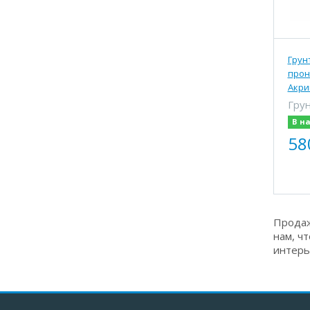
Грун
про
Акри
Гру
В н
58
Продаж
нам, ч
интерь