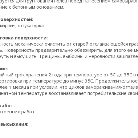
зуется для грунтования полов перед нанесением самовыравн
ние с бетонным основанием.
поверхностей:
кирпич, штукатурка.
товка поверхности:
ность механически очистить от старой отслаивающейся краск
ь. Поверхность предварительно обезжирить, для этого ее 
нуть и высушить. Трещины, выбоины и неровности зашпатле
ие:
ийный срок хранения 2 года при температуре от 5С до 35С в 
ортировка при температуре до минус 35С. Продолжительнос
олее 1 месяца при условии, что циклов замораживания/оттаи
мнатной температуре восстанавливает потребительские свой
работ:
утренних работ.
 высыхания: