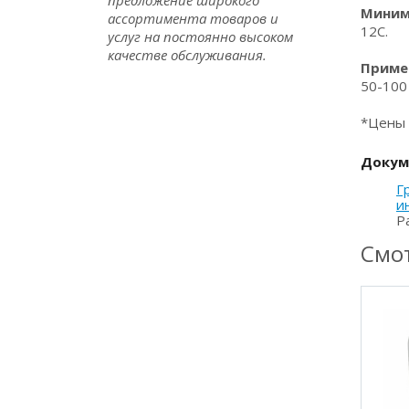
предложение широкого
Миним
ассортимента товаров и
12С.
услуг на постоянно высоком
качестве обслуживания.
Приме
50-100 
*Цены 
Докум
Г
и
Р
Смот