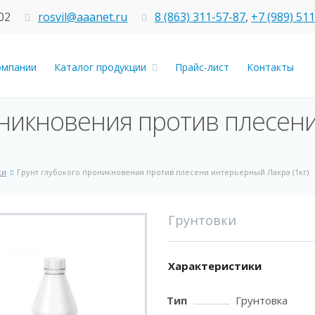
02
rosvil@aaanet.ru
8 (863) 311-57-87
,
+7 (989) 51
омпании
Каталог продукции
Прайс-лист
Контакты
оникновения против плесен
ки
Грунт глубокого проникновения против плесени интерьерный Лакра (1кг)
Грунтовки
Характеристики
Тип
Грунтовка