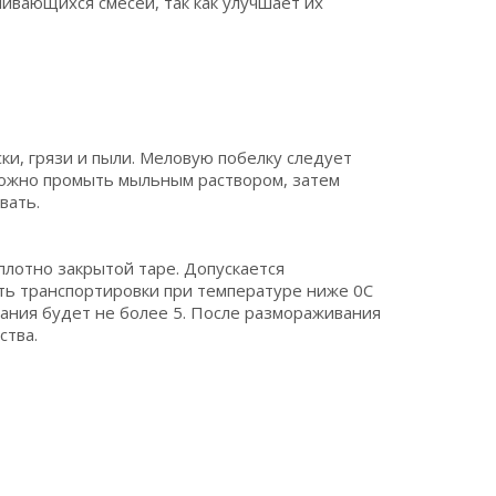
ивающихся смесей, так как улучшает их
и, грязи и пыли. Меловую побелку следует
можно промыть мыльным раствором, затем
вать.
плотно закрытой таре. Допускается
ть транспортировки при температуре ниже 0С
вания будет не более 5. После размораживания
ства.