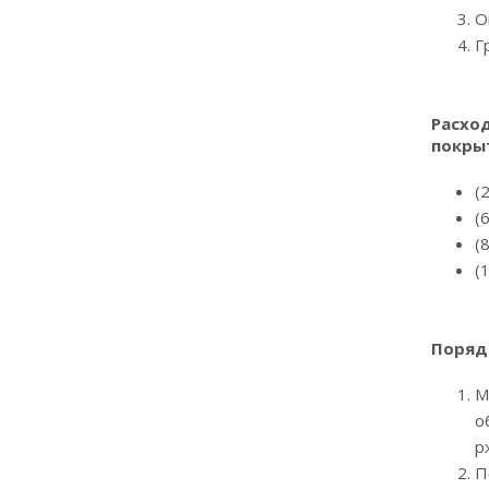
О
Г
Расход
покры
(
(
(
(
Поряд
М
о
р
П