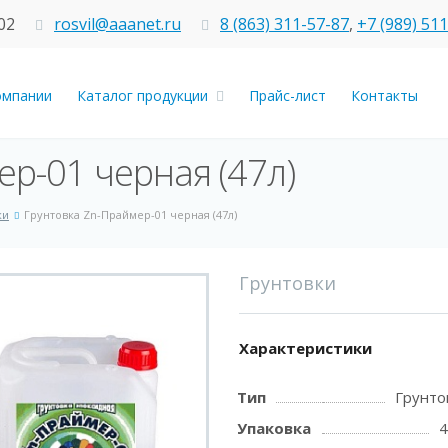
02
rosvil@aaanet.ru
8 (863) 311-57-87
,
+7 (989) 51
омпании
Каталог продукции
Прайс-лист
Контакты
р-01 черная (47л)
ки
Грунтовка Zn-Праймер-01 черная (47л)
Грунтовки
Характеристики
Тип
Грунто
Упаковка
4