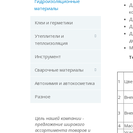
Гидроизоляционные
Д
материалы
к
Д
Клеи и герметики
Д
Д
Утеплители и
д
теплоизоляция
М
Инструмент
Т
Сварочные материалы
1
Цве
Автохимия и автокосметика
Разное
2
Вне
3
Вне
Цель нашей компании -
предложение широкого
4
Мас
ассортимента товаров и
Усл