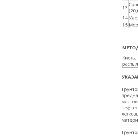
Сро
13
(20,
14
Уде
15
Мор
МЕТОД
Кисть,
распыл
УКАЗА
Грунто
предна
мостов
нефтен
легковы
матери
Грунто