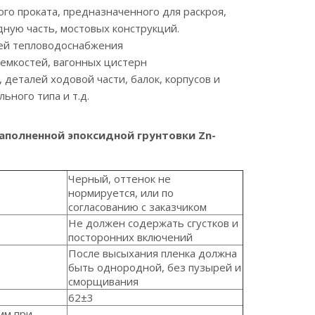
го проката, предназначенного для раскроя,
дную часть, мостовых конструкций.
ей тепловодоснабжения
емкостей, вагонных цистерн
деталей ходовой части, балок, корпусов и
ьного типа и т.д.
полненной эпоксидной грунтовки Zn-
Черный, оттенок не
нормируется, или по
согласованию с заказчиком
Не должен содержать сгустков и
посторонних включений
После высыхания пленка должна
быть однородной, без пузырей и
сморщивания
62±3
мм при