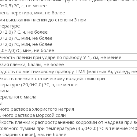
0+0,5) ?С, с, не менее
пень перетира, мкм, не более
мя высыхания пленки до степени 3 при
пературе
0+2,0) ? С, ч, не более
0+2,0) ?С, мин, не более
0+2,0) ?С, мин, не более
,0+2,0)?С, мин, не более
чность пленки при ударе по прибору У-1, см, не менее
езия пленки, баллы, не более
рдость по маятниковому прибору ТМЛ (маятник А), усл.ед., н
йкость пленки к статическому воздействию при
ературе (20,0+2,0) ?С, ч, не менее:
зина
ерального масла
ы
ного раствора хлористого натрия
%-ного раствора морской соли
йкость пленки к распространению коррозии от надреза при 
соляного тумана при температуре (35,0+2,0) ?С в течение 240
у сварных швов), мм, не более