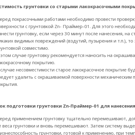
стимость грунтовки со старыми лакокрасочными покр
еред покрасочными работами необходимо провести проверк
оверхности с грунтовкой Zn- Праймер-01. Для этого необход
анести грунтовку, если через 30 минут после нанесения, на 
икаких видимых повреждений (вздутий, пузырения и т.п.), то 
рунтовкой совместимо.
 этом случае грунтовку рекомендуется наносить на окрашив
акокрасочному покрытию.
 случае несовместимости старое лакокрасочное покрытие бу
ледует удалить с окрашиваемой поверхности механическим п
окрытия.
к подготовки грунтовки Zn-Праймер-01 для нанесения
еред применением грунтовку тщательно перемешивают, доб
т веса грунтовки и вновь перемешивают. Затем систему выде
изнеспособность грунтовки, готовой к применению, при темп