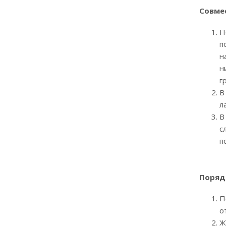
Совме
П
п
н
н
г
В
л
В
с
п
Порядо
П
о
Ж