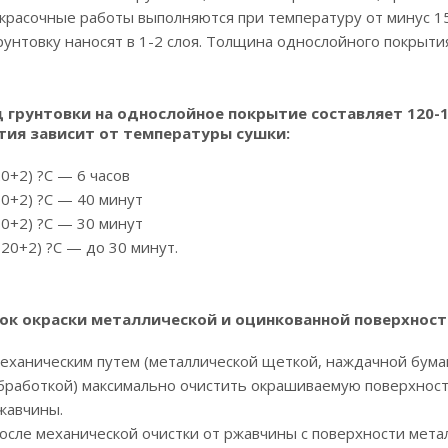
красочные работы выполняются при температуру от минус 15 
рунтовку наносят в 1-2 слоя. Толщина однослойного покрытия
 грунтовки на однослойное покрытие составляет 120-1
тия зависит от температуры сушки:
20+2) ?С — 6 часов
60+2) ?С — 40 минут
80+2) ?С — 30 минут
120+2) ?С — до 30 минут.
ок окраски металлической и оцинкованной поверхност
еханическим путем (металлической щеткой, наждачной бумаг
бработкой) максимально очистить окрашиваемую поверхность
жавчины.
осле механической очистки от ржавчины с поверхности мета