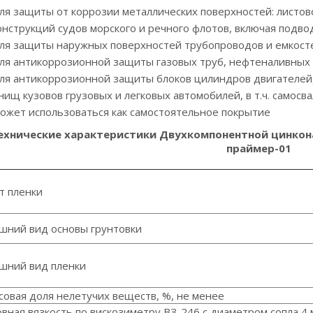
ля защиты от коррозии металлических поверхностей: листово
онструкций судов морского и речного флотов, включая подво
ля защиты наружных поверхностей трубопроводов и емкост
ля антикоррозионной защиты газовых труб, нефтеналивных 
ля антикоррозионной защиты блоков цилиндров двигателей, 
нищ кузовов грузовых и легковых автомобилей, в т.ч. самосвал
ожет использоваться как самостоятельное покрытие
ехнические характеристики Двухкомпонентной цинкона
праймер-01
т пленки
шний вид основы грунтовки
шний вид пленки
совая доля нелетучих веществ, %, не менее
овная вязкость по вискозиметру ВЗ-246 с диаметром сопла 4 