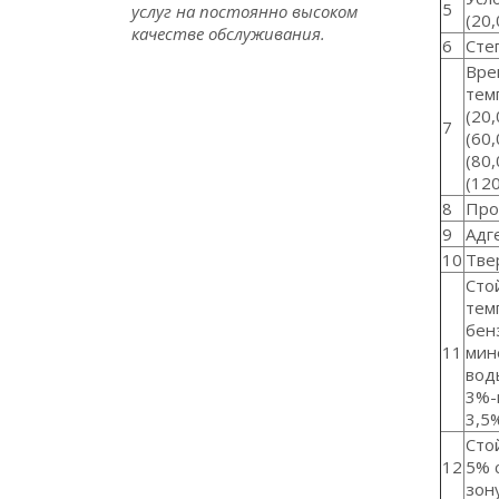
5
услуг на постоянно высоком
(20,
качестве обслуживания.
6
Сте
Вре
тем
(20,
7
(60,
(80,
(120
8
Про
9
Адг
10
Тве
Сто
темп
бен
11
мин
вод
3%-
3,5
Сто
12
5% 
зон