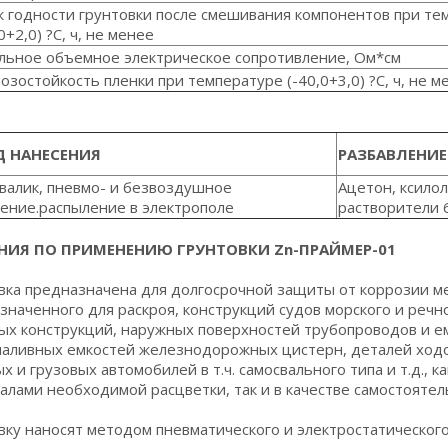
к годности грунтовки после смешивания компонентов при те
0+2,0) ?С, ч, не менее
льное объемное электрическое сопротивление, Ом*см
озостойкость пленки при температуре (-40,0+3,0) ?С, ч, не м
 НАНЕСЕНИЯ
РАЗБАВЛЕНИЕ
 валик, пневмо- и безвоздушное
Ацетон, ксилол
ение.распыление в электрополе
растворители 
НИЯ ПО ПРИМЕНЕНИЮ ГРУНТОВКИ Zn-ПРАЙМЕР-01
вка предназначена для долгосрочной защиты от коррозии ме
значенного для раскроя, конструкций судов морского и речн
ых конструкций, наружных поверхностей трубопроводов и ем
аливных емкостей железнодорожных цистерн, деталей ходово
х и грузовых автомобилей в т.ч. самосвального типа и т.д., 
алами необходимой расцветки, так и в качестве самостоятел
вку наносят методом пневматического и электростатического