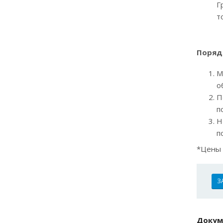
Г
т
Поряд
М
о
П
п
Н
п
*Цены 
З
Докум