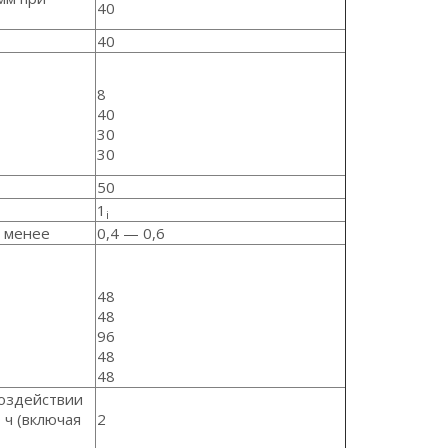
40
40
8
40
30
30
50
1
i
е менее
0,4 — 0,6
48
48
96
48
48
воздействии
 ч (включая
2