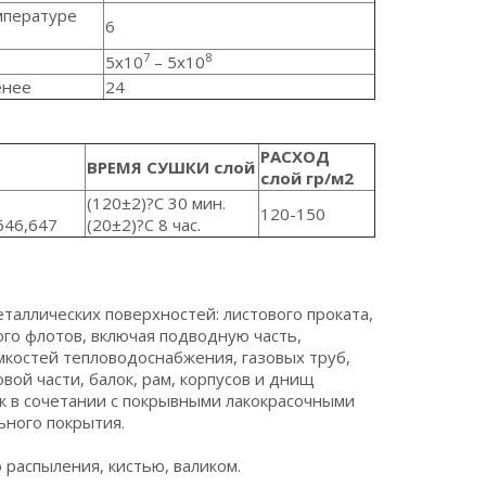
мпературе
6
7
8
5x10
– 5x10
енее
24
РАСХОД
ВРЕМЯ СУШКИ слой
слой гр/м2
(120±2)?C 30 мин.
120-150
646,647
(20±2)?C 8 час.
таллических поверхностей: листового проката,
ого флотов, включая подводную часть,
костей тепловодоснабжения, газовых труб,
й части, балок, рам, корпусов и днищ
как в сочетании с покрывными лакокрасочными
ьного покрытия.
 распыления, кистью, валиком.