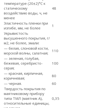
температуре (20±2)°С к
статическому
48
воздействию воды, ч, не
менее
Эластичность пленки при
1
изгибе, мм, не более
Укрывистость
высушенного покрытия, г/
м2, не более, эмали:
— белая, слоновой кости,
110
морской волны, салатная;
— зеленая, голубая,
бежевая, серебристо-
100
серая;
— красная, кирпичная,
80
коричневая;
— черная.
60
Твердость покрытия по
маятниковому прибору
типа ТМЛ (маятник А),
0,35
относительные единицы,