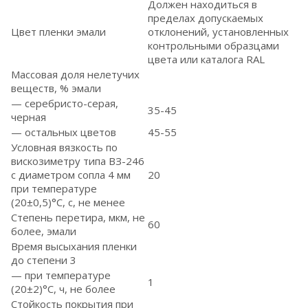
Должен находиться в
пределах допускаемых
Цвет пленки эмали
отклонений, установленных
контрольными образцами
цвета или каталога RAL
Массовая доля нелетучих
веществ, % эмали
— серебристо-серая,
35-45
черная
— остальных цветов
45-55
Условная вязкость по
вискозиметру типа ВЗ-246
с диаметром сопла 4 мм
20
при температуре
(20±0,5)°С, с, не менее
Степень перетира, мкм, не
60
более, эмали
Время высыхания пленки
до степени 3
— при температуре
1
(20±2)°С, ч, не более
Стойкость покрытия при