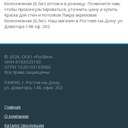
белоснежная (6,5кг) оптом и в розницу. Позвоните нам,
чтобы проконсультироваться, уточнить цену и купить
Краска для стен и потолков Лакра акриловая
белоснежная (6,5кг). Наш магазин в Ростове-на-Дону: ул.
Доватора 148 оф. 202
© 2026, ООО «РосВил»
ИНН 6163025193
ОГРН 1026103165660
Все права защищены.
344090, г. Ростов-на-Дону,
ул. Доватора, 148, офис 202.
Главная
О компании
Каталог продукции