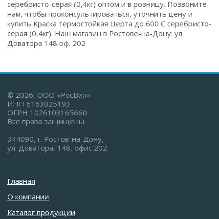
серебристо-серая (0,4кг) оптом и в розницу. Позвоните
нам, чтобы проконсультироваться, уточнить цену и
купить Краска термостойкая Церта до 600 С серебристо-
серая (0,4кг). Наш магазин в Ростове-на-Дону: ул.
Доватора 148 оф. 202
© 2026, ООО «РосВил»
ИНН 6163025193
ОГРН 1026103165660
Все права защищены.
344090, г. Ростов-на-Дону,
ул. Доватора, 148, офис 202.
Главная
О компании
Каталог продукции