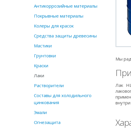
Антикоррозийные материалы
Покрывные материалы
Колеры для красок
Средства защиты древесины
Мастики
Грунтовки
Мы рад
Краски
При
Лаки
Лак Н
Растворители
лаково
Составы для холодильного
примен
цинкования
внутри
Эмали
Хар
Огнезащита