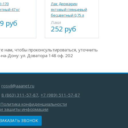
Ф-170
Лак Диомарин
тный 47 кг
яхтовый глянцевый
бесцветный 0,75 л
9 руб
Лаки
252 руб
е нам, чтобы проконсультироваться, уточнить
на-Дону: ул. Доватора 148 оф. 202
rosvil@aaanet.ru
8 (863) 311-57-87
,
+7 (989) 511-57-87
Политика конфиденциальности
и защиты информации
ЗАКАЗАТЬ ЗВОНОК