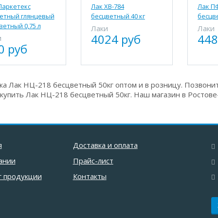
Паркетекс
Лак ХВ-784
Лак П
етный глянцевый
бесцветный 40 кг
бесцве
ветный 0,75 л
Лаки
Лаки
4024 руб
448
и
0 руб
а Лак НЦ-218 бесцветный 50кг оптом и в розницу. Позвонит
 купить Лак НЦ-218 бесцветный 50кг. Наш магазин в Ростове-
я
Доставка и оплата
ании
Прайс-лист
г продукции
Контакты