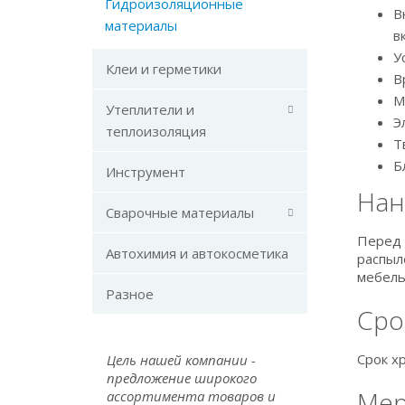
Гидроизоляционные
В
материалы
в
У
Клеи и герметики
В
М
Утеплители и
Э
теплоизоляция
Т
Б
Инструмент
Нан
Сварочные материалы
Перед 
Автохимия и автокосметика
распыл
мебель
Разное
Сро
Срок х
Цель нашей компании -
предложение широкого
Мер
ассортимента товаров и