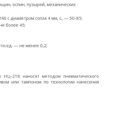
щин, оспин, пузырей, механических
46 с диаметром сопла 4 мм, с, — 50-85;
не более 45;
тн.ед. — не менее 0,2;
к НЦ-218 наносят методом пневматического
ливом или тампоном по технологии нанесения