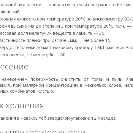
нешний вид плёнки — ровная глянцевая поверхность без мор
ключений;
словная вязкость при температуре 20°С по вискозиметру ВЗ-2
ремя высыхания до степени 3 при температуре 20°С, мин, — 
ассовая доля нелетучих веществ в лаке, % — 30;
ластичность пленки при изгибе , мм, — не более 15;
вердость пленки по маятниковому прибору ТМЛ (маятник А) о
леск пленки, не менее, % — 60;.
есение
нанесением поверхность очистить от грязи и пыли. Ла
ения, при малярной концентрации в несколько слоев, на
ных комбинатов, кистью.
к хранения
ранения в невскрытой заводской упаковке 12 месяцев.
ы предосторожности