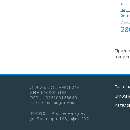
Лак 
парк
бесц
Лак
28
Продаж
цену и
Главна
© 2026, ООО «РосВил»
ИНН 6163025193
О комп
ОГРН 1026103165660
Все права защищены.
Катало
344090, г. Ростов-на-Дону,
ул. Доватора, 148, офис 202.