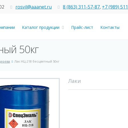
02
rosvil@aaanet.ru
8 (863) 311-57-87
,
+7 (989) 51
омпании
Каталог продукции
Прайс-лист
Контакты
ный 50кг
дерева
Лак НЦ-218 бесцветный 50кг
Лаки