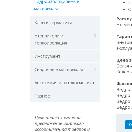
Гидроизоляционные
П
материалы
О
Расход
Клеи и герметики
Не мен
Утеплители и
Гаран
Внутри
теплоизоляция
эксплу
Инструмент
Цена з
Белая -
Сварочные материалы
Колер -
Автохимия и автокосметика
Фасовк
Ведро 
Ведро 
Разное
Ведро 
Ведро 
Цель нашей компании -
предложение широкого
З
ассортимента товаров и