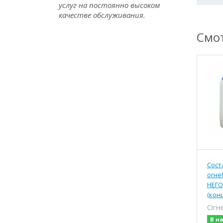
услуг на постоянно высоком
качестве обслуживания.
Смот
Сост
огне
НЕГО
(кон
Огн
В н