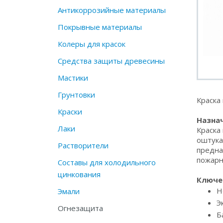
Антикоррозийные материалы
Покрывные материалы
Колеры для красок
Средства защиты древесины
Мастики
Грунтовки
Краска
Краски
Назнач
Лаки
Краска
оштука
Растворители
предна
пожарн
Составы для холодильного
цинкования
Ключе
Н
Эмали
Э
Огнезащита
Б