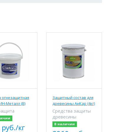
а огнезащитная
Защитный состав для
ИН-Металл (В)
древесины АнКар (4кг)
защита
Средства защиты
древесины
личии
В наличии
 руб./кг