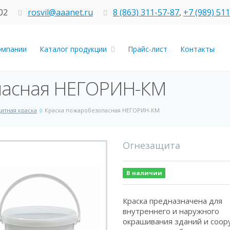
02
rosvil@aaanet.ru
8 (863) 311-57-87
,
+7 (989) 51
омпании
Каталог продукции
Прайс-лист
Контакты
пасная НЕГОРИН-КМ
итная краска
Краска пожаробезопасная НЕГОРИН-КМ
Огнезащита
В наличии
Краска предназначена для
внутреннего и наружного
окрашивания зданий и соо