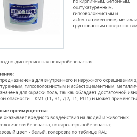
по кирпичным, бетонным,
оштукатуренным,
гипсоволокнистым и
асбестоцементным, металл
грунтованным поверхностям
 водно-дисперсионная пожаробезопасная.
ение:
 предназначена для внутреннего и наружного окрашивания з
туренным, гипсоволокнистым и асбестоцементным, металлич
значена для окраски пола, так как обладает достаточной изн
ой опасности – КМ1 (Г1, В1, Д2, Т1, РП1) и может применятьс
вые преимущества:
е оказывает вредного воздействия на людей и животных;
кологически безопасна, пожаро-взрывобезопасна;
азовый цвет - белый, колеровка по таблице RAL;