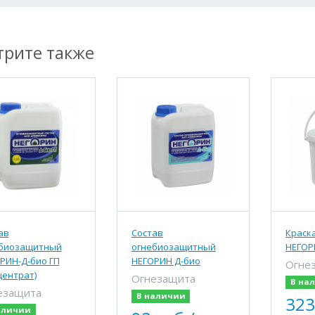
рите также
ав
Состав
Краск
биозащитный
огнебиозащитный
НЕГОР
РИН-Д-био ГП
НЕГОРИН Д-био
Огне
центрат)
Огнезащита
В на
езащита
В наличии
323
аличии