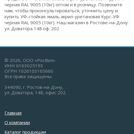
черная RAL 9005 (10кг) оптом и в розницу. Позвоните
нам, чтобы проконсультироваться, уточнить цену и
купить УФ-стойкая эмаль акрил-уретановая Курс-УФ
черная RAL 9005 (10кг). Наш магазин в Ростове-на-Дону:
ул. Доватора 148 оф. 202
© 2026, ООО «РосВил»
ИНН 6163025193
ОГРН 1026103165660
Все права защищены.
344090, г. Ростов-на-Дону,
ул. Доватора, 148, офис 202.
Главная
О компании
Каталог продукции