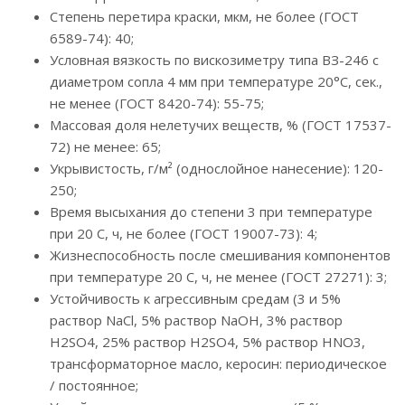
Степень перетира краски, мкм, не более (ГОСТ
6589-74): 40;
Условная вязкость по вискозиметру типа ВЗ-246 с
диаметром сопла 4 мм при температуре 20°С, сек.,
не менее (ГОСТ 8420-74): 55-75;
Массовая доля нелетучих веществ, % (ГОСТ 17537-
72) не менее: 65;
Укрывистость, г/м² (однослойное нанесение): 120-
250;
Время высыхания до степени 3 при температуре
при 20 С, ч, не более (ГОСТ 19007-73): 4;
Жизнеспособность после смешивания компонентов
при температуре 20 С, ч, не менее (ГОСТ 27271): 3;
Устойчивость к агрессивным средам (3 и 5%
раствор NaCl, 5% раствор NaOH, 3% раствор
H2SO4, 25% раствор H2SO4, 5% раствор HNO3,
трансформаторное масло, керосин: периодическое
/ постоянное;