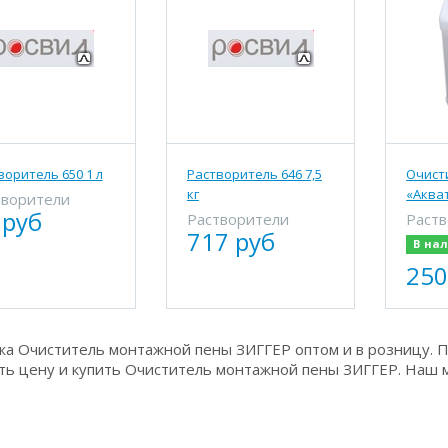
воритель 650 1 л
Растворитель 646 7,5
Очист
кг
«Аква
творители
 руб
Растворители
Раст
717 руб
В на
250
а Очиститель монтажной пены ЗИГГЕР оптом и в розницу. П
ть цену и купить Очиститель монтажной пены ЗИГГЕР. Наш м
2