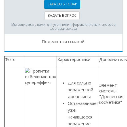
ЗАКАЗАТЬ ТОВАР
ЗАДАТЬ ВОПРОС
Мы свяжемся с вами для уточнения формы оплаты и способа
доставки заказа
Поделиться ссылкой:
Фото
Характеристики
Дополнител
Для сильно
Элемент
пораженной
системы
древесины
"Древесная
косметика"
Останавливает
уже
начавшееся
поражение