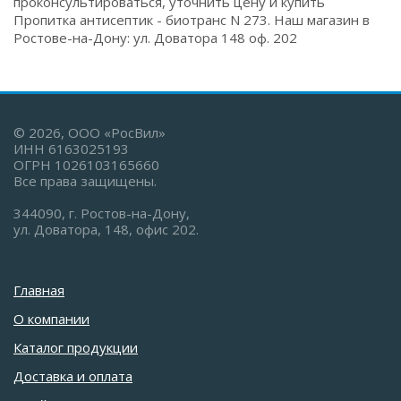
проконсультироваться, уточнить цену и купить
Пропитка антисептик - биотранс N 273. Наш магазин в
Ростове-на-Дону: ул. Доватора 148 оф. 202
© 2026, ООО «РосВил»
ИНН 6163025193
ОГРН 1026103165660
Все права защищены.
344090, г. Ростов-на-Дону,
ул. Доватора, 148, офис 202.
Главная
О компании
Каталог продукции
Доставка и оплата