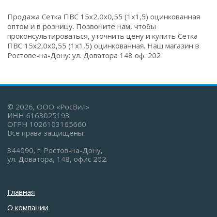
Продажа Сетка ПВС 15х2,0х0,55 (1х1,5) оцинкованная
оптом и в розницу. Позвоните нам, чтобы
проконсультироваться, уточнить цену и купить Сетка
ПВС 15х2,0х0,55 (1х1,5) оцинкованная. Наш магазин в
Ростове-на-Дону: ул. Доватора 148 оф. 202
© 2026, ООО «РосВил»
ИНН 6163025193
ОГРН 1026103165660
Все права защищены.
344090, г. Ростов-на-Дону,
ул. Доватора, 148, офис 202.
Главная
О компании