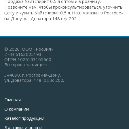
Продажа Уайтспирит 0,5 л оптом и в розницу.
Позвоните нам, чтобы проконсультироваться, уточнить
цену и купить Уайтспирит 0,5 л. Наш магазин в Ростове-
на-Дону: ул. Доватора 148 оф. 202
© 2026, ООО «РосВил»
ИНН 6163025193
ОГРН 1026103165660
Все права защищены.
344090, г. Ростов-на-Дону,
ул. Доватора, 148, офис 202.
Главная
О компании
Каталог продукции
Доставка и оплата