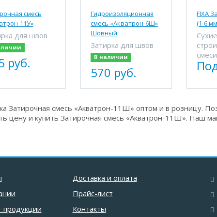
рочная смесь
Гидроизоляционная
FIXA З
атрон-11У»
смесь «Акватрон-6Ш»
(1-6 мм
Шовный
рка для швов
Сухи
Затирка для швов
стро
аличии
смес
В наличии
5 руб.
Под
570 руб.
а Затирочная смесь «Акватрон-11Ш» оптом и в розницу. Поз
ть цену и купить Затирочная смесь «Акватрон-11Ш». Наш маг
я
Доставка и оплата
ании
Прайс-лист
г продукции
Контакты