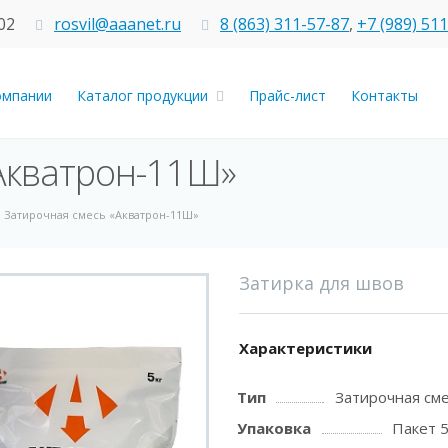
02
rosvil@aaanet.ru
8 (863) 311-57-87
,
+7 (989) 51
омпании
Каталог продукции
Прайс-лист
Контакты
Акватрон-11Ш»
Затирочная смесь «Акватрон-11Ш»
Затирка для швов
Характеристики
Тип
Затирочная см
Упаковка
Пакет 5