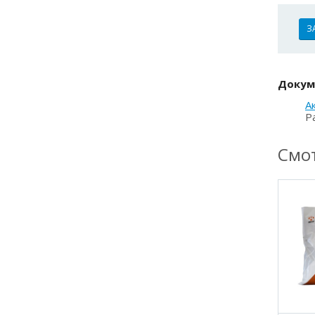
З
Докум
А
Р
Смот