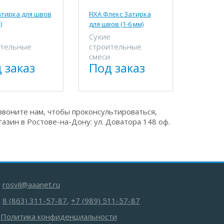
атирка для швов
FIXA Флекс Затирка
)
для швов (1-6 мм)
е
Сухие
ительные
строительные
и
смеси
 заказ
Под заказ
воните нам, чтобы проконсультироваться,
азин в Ростове-на-Дону: ул. Доватора 148 оф.
rosvil@aaanet.ru
8 (863) 311-57-87
,
+7 (989) 511-57-87
Политика конфиденциальности