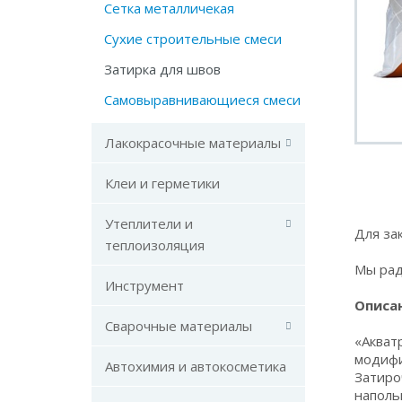
Сетка металличекая
Сухие строительные смеси
Затирка для швов
Самовыравнивающиеся смеси
Лакокрасочные материалы
Клеи и герметики
Утеплители и
Для за
теплоизоляция
Мы рад
Инструмент
Описан
Сварочные материалы
«Акват
модифи
Автохимия и автокосметика
Затиро
наполь