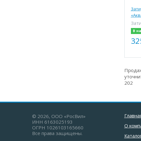
Зати
«Акв
Зати
В н
32
Продаж
уточни
202
Главна
© 2026, ООО «РосВил»
ИНН 6163025193
О комп
ОГРН 1026103165660
Все права защищены.
Катало