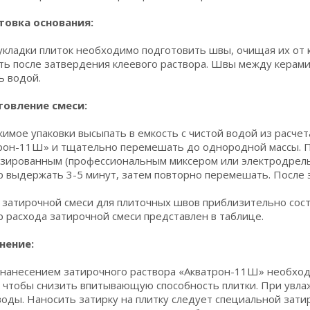
товка основания:
укладки плиток необходимо подготовить швы, очищая их от 
ть после затвердения клеевого раствора. Швы между керам
ь водой.
товление смеси:
мое упаковки высыпать в емкость с чистой водой из расчета 0
рон-11Ш» и тщательно перемешать до однородной массы. 
зированным (профессиональным миксером или электродрелью
р выдержать 3-5 минут, затем повторно перемешать. После э
 затирочной смеси для плиточных швов приблизительно соста
 расхода затирочной смеси представлен в таблице.
нение:
нанесением затирочного раствора «Акватрон-11Ш» необход
, чтобы снизить впитывающую способность плитки. При увла
воды. Наносить затирку на плитку следует специальной зат