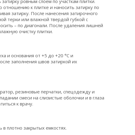
затирку ровным слоем по участкам плитки.
 отношению к плитке и наносить затирку по
ливая затирку. После нанесения затирочного
ой терки или влажной твердой губкой с
осить – по диагонали. После удаления лишней
лажную очистку плитки.
ха и основания от +5 до +20 °С и
после заполнения швов затиркой их
ратор, резиновые перчатки, спецодежду и
опадании смеси на слизистые оболочки и в глаза
иться к врачу.
ь в плотно закрытых емкостях.