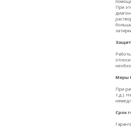
помощь
При эт
диагон
раство
больши
затирк
Защит
Работы
относи
необхо
Меры 
При ра
т.д.). 
немедл
Срок г
Гарант