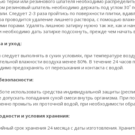
ю терки или резинового шпателя необходимо распределить 
ом резиновый шпатель необходимо держать под углом 30˚ по
али. Следует 2-3 раза пройтись по поверхности плитки, вдав
ра проводится удаление лишнего раствора, с помощью влажн
ми порами. Удалять лишнюю затирку нужно так же, как и нан
и необходимо дать затирке подсохнуть, прежде чем начать в
а и уход:
 следует выполнять в сухих условиях, при температуре возду
тельной влажности воздуха менее 80%. В течение 24 часов 
димо предохранять от пересыхания и контакта с водой.
безопасности:
боте использовать средства индивидуальной защиты (респи
Не допускать попадания сухой смеси внутрь организма. При п
енно промыть их проточной водой, при необходимости обрат
одности и условия хранения:
ийный срок хранения 24 месяца с даты изготовления. Хранит