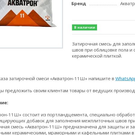
Бренд
Акват
В наличии
Затирочная смесь для запо
швов при облицовке пола и 
керамической плиткой.
каза затирочной смеси «Акватрон-11Ш» напишите в
WhatsAp
ы предложить своим клиентам товары от ведущих производ
ие:
рон-11Ш» состоит из портландцемента, специально обработ
цирующих добавок для заполнения межплиточных швов при о
чная смесь «Акватрон-11Ш» предназначена для защиты и з
ными керамическими, мраморными и кафельными плитками в 