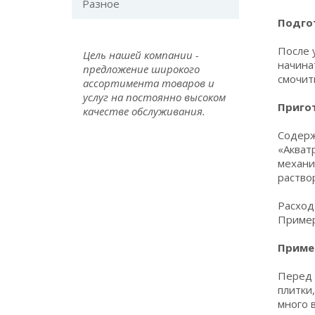
Разное
Подго
После 
Цель нашей компании -
начина
предложение широкого
смочит
ассортимента товаров и
услуг на постоянно высоком
Приго
качестве обслуживания.
Содержи
«Акват
механи
раство
Расход
Пример
Приме
Перед 
плитки
много 