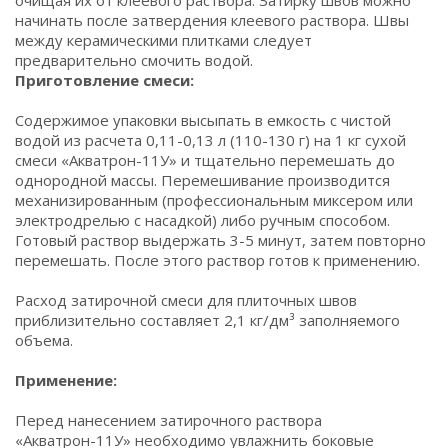
очищая их от клеевого раствора. Затирку швов можно
начинать после затвердения клеевого раствора. Швы
между керамическими плитками следует
предварительно смочить водой.
Приготовление смеси:
Содержимое упаковки высыпать в емкость с чистой
водой из расчета 0,11-0,13 л (110-130 г) на 1 кг сухой
смеси «Акватрон-11У» и тщательно перемешать до
однородной массы. Перемешивание производится
механизированным (профессиональным миксером или
электродрелью с насадкой) либо ручным способом.
Готовый раствор выдержать 3-5 минут, затем повторно
перемешать. После этого раствор готов к применению.
Расход затирочной смеси для плиточных швов
приблизительно составляет 2,1 кг/дм³ заполняемого
объема.
Применение:
Перед нанесением затирочного раствора
«Акватрон-11У» необходимо увлажнить боковые